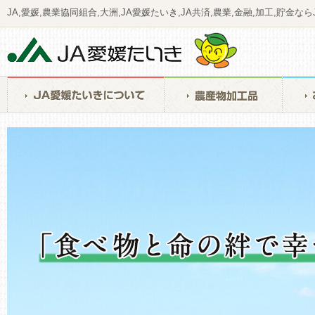
JA,愛媛,農業協同組合,大洲,JA愛媛たいき,JA共済,農業,金融,加工,貯金な