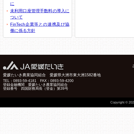
に
未利用口座管理手数料の導入に
ついて
FinTech企業等との連携及び協
働に係る方針
愛媛たいき農業協同組合 愛媛県大洲市東大洲1582番地
TEL：
0893-59-4181
FAX：
0893-59-4200
登録金融機関 愛媛たいき農業協同組合
登録番号 四国財務局長（登金）第39号
Copyright © 202