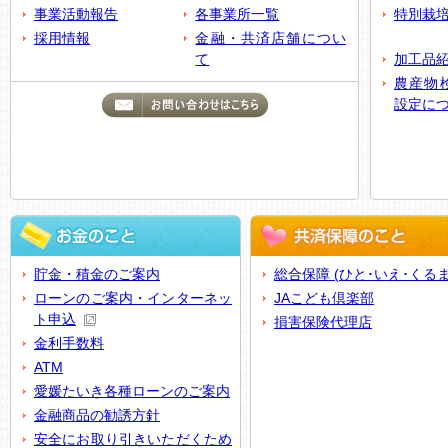
事業活動報告
各事業所一覧
特別栽
採用情報
金融・共済店舗につい
て
加工品
農産物
設定に
貯金・積金のご案内
総合保障 (ひと･いえ･くるま
ローンのご案内・インターネッ
JAこども倶楽部
ト申込
損害保険代理店
金利手数料
ATM
愛媛たいき各種ローンのご案内
金融商品の勧誘方針
安全にお取り引きいただくため